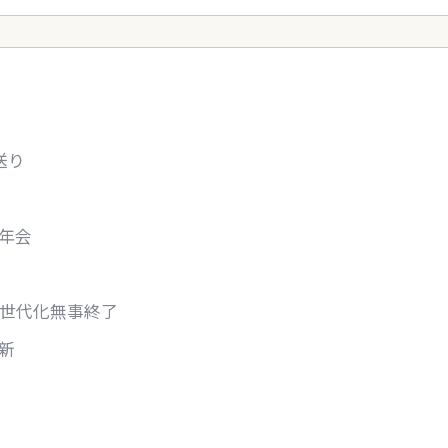
送り
年会
世代化無事終了
新